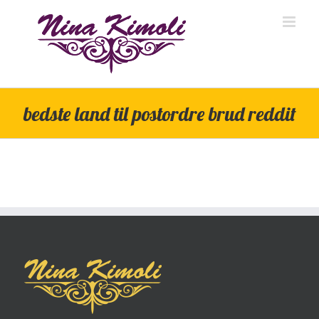
Skip
to
content
bedste land til postordre brud reddit