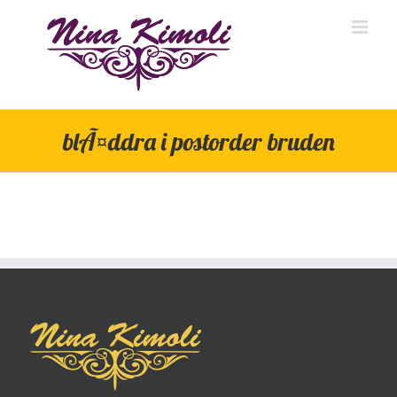
Skip
to
content
blÃ¤ddra i postorder bruden