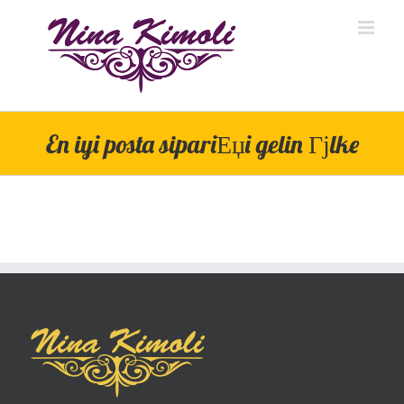
Skip
to
content
En iyi posta sipariЕџi gelin Гјlke