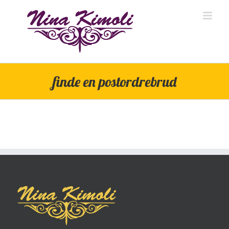
Skip
to
content
finde en postordrebrud