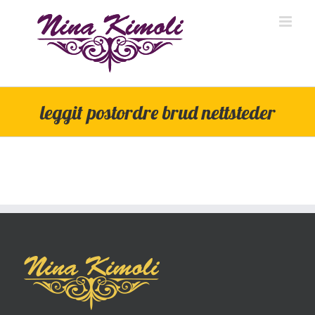
Skip
to
content
leggit postordre brud nettsteder