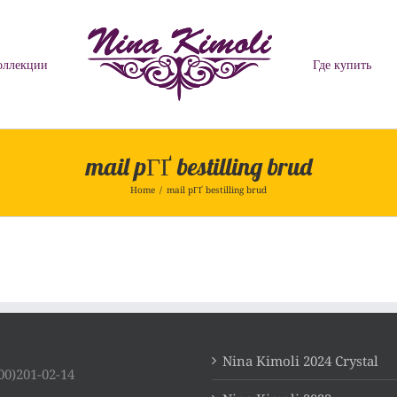
оллекции
Где купить
mail pГҐ bestilling brud
Home
/
mail pГҐ bestilling brud
Nina Kimoli 2024 Crystal
00)201-02-14