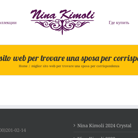
оллекции
Где купить
 sito web per trovare una sposa per corris
Home
/
miglior sito web per trovare una sposa per corrispondenza
Nina Kimoli 2024 Crystal
00)201-02-14