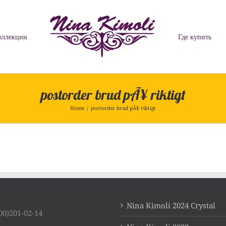
оллекции
Где купить
postorder brud pÃ¥ riktigt
Home
/
postorder brud pÃ¥ riktigt
Nina Kimoli 2024 Crystal
00)201-02-14