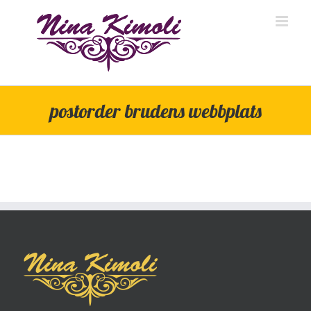
Skip
to
content
postorder brudens webbplats