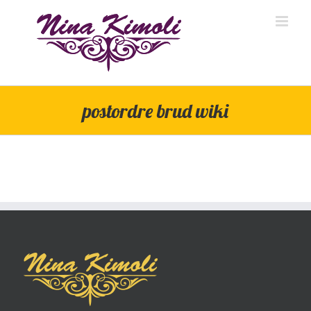
Skip
to
content
postordre brud wiki