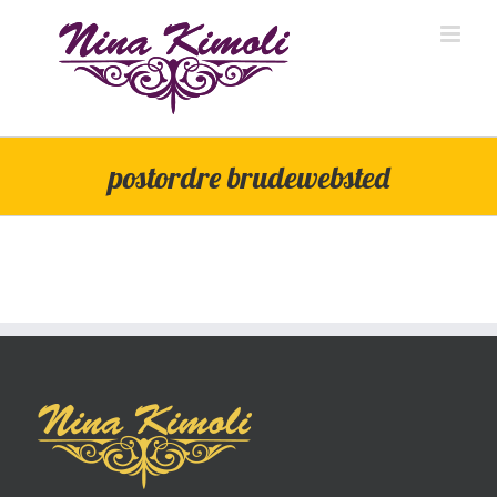
Skip
to
content
postordre brudewebsted