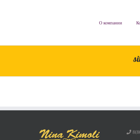
Skip
to
content
О компании
К
si
8(8