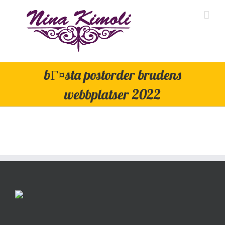
Skip
to
content
bГ¤sta postorder brudens
webbplatser 2022