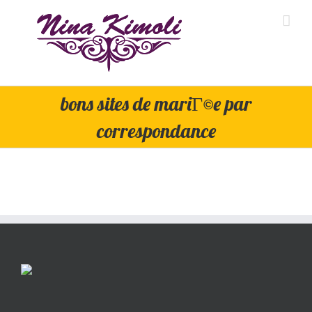
Skip
to
content
bons sites de mariГ©e par
correspondance