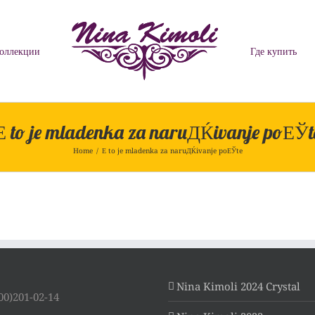
оллекции
Где купить
Е to je mladenka za naruДЌivanje poЕЎt
Home
/
Е to je mladenka za naruДЌivanje poЕЎte
Nina Kimoli 2024 Crystal
00)201-02-14