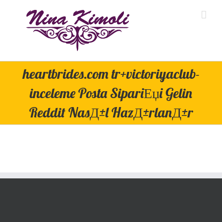
Skip
to
content
heartbrides.com tr+victoriyaclub-
inceleme Posta SipariЕџi Gelin
Reddit NasД±l HazД±rlanД±r