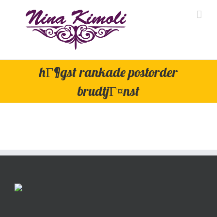
Skip
to
content
hГ¶gst rankade postorder
brudtjГ¤nst