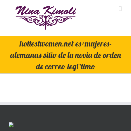
Skip
to
content
hottestwomen.net es+mujeres-
alemanas sitio de la novia de orden
de correo legГ­timo