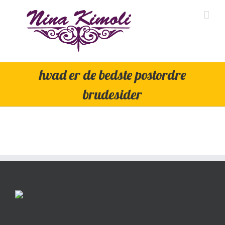
Skip
to
content
hvad er de bedste postordre
brudesider