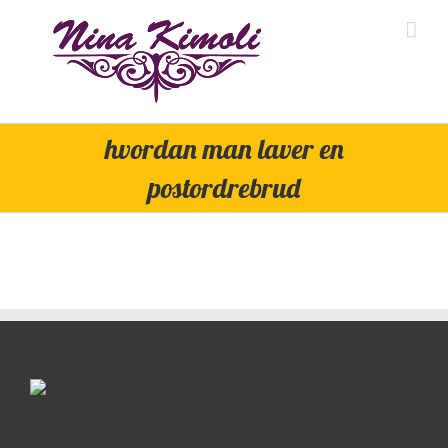
Skip
to
content
hvordan man laver en
postordrebrud