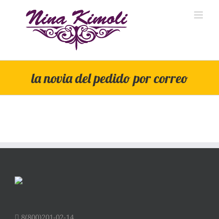
Skip
to
content
la novia del pedido por correo
8(800)201-02-14