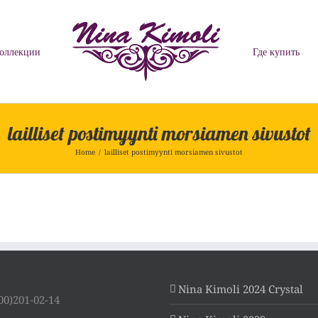
оллекции
Где купить
lailliset postimyynti morsiamen sivustot
Home
/
lailliset postimyynti morsiamen sivustot
Nina Kimoli 2024 Crystal
00)201-02-14