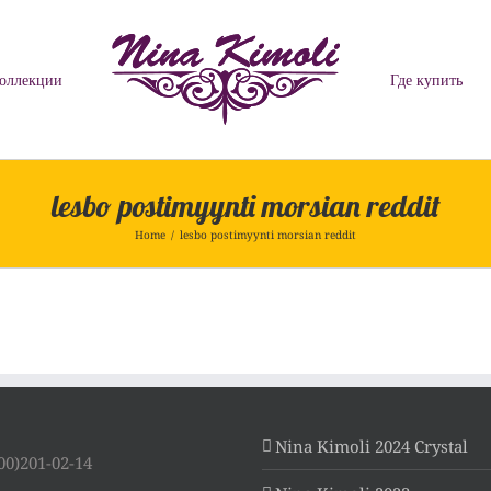
оллекции
Где купить
lesbo postimyynti morsian reddit
Home
/
lesbo postimyynti morsian reddit
Nina Kimoli 2024 Crystal
00)201-02-14