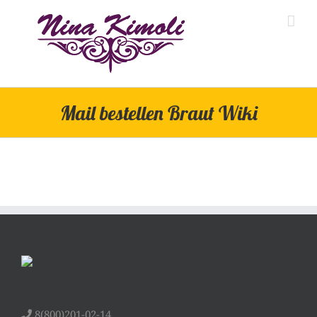
Skip
to
content
Mail bestellen Braut Wiki
8(800)201-02-14