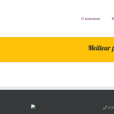
Skip
to
content
О компании
К
Meilleur
8(8