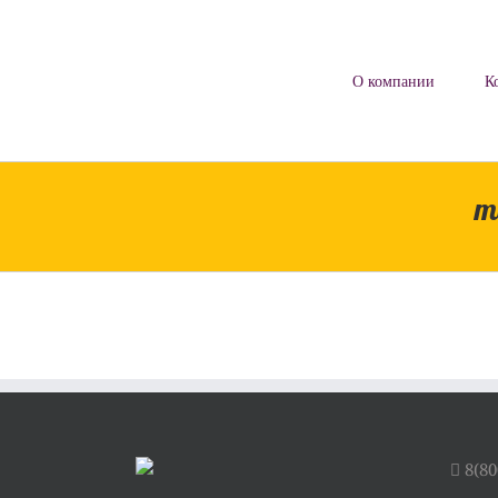
Skip
to
content
О компании
К
me
8(80