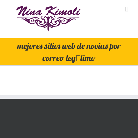
Skip
to
content
mejores sitios web de novias por
correo legГ­timo