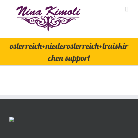
Skip
to
content
osterreich+niederosterreich+traiskir
chen support