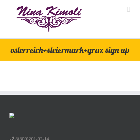
Skip
to
content
osterreich+steiermark+graz sign up
8(800)201-02-14