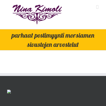
Skip
to
content
parhaat postimyynti morsiamen
sivustojen arvostelut