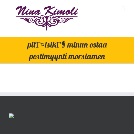
Skip
to
content
pitГ¤isikГ¶ minun ostaa
postimyynti morsiamen