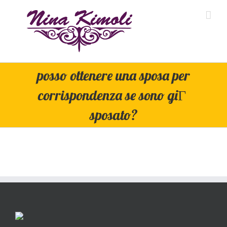
Skip
to
content
posso ottenere una sposa per
corrispondenza se sono giГ
sposato?