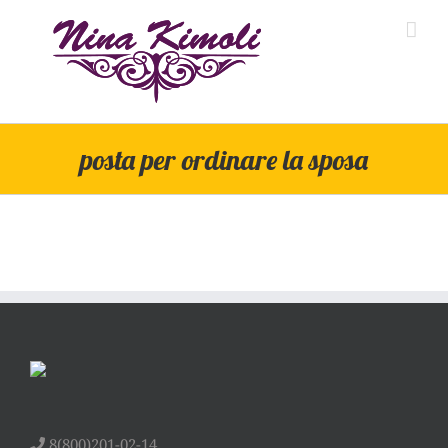
Skip
to
content
posta per ordinare la sposa
8(800)201-02-14