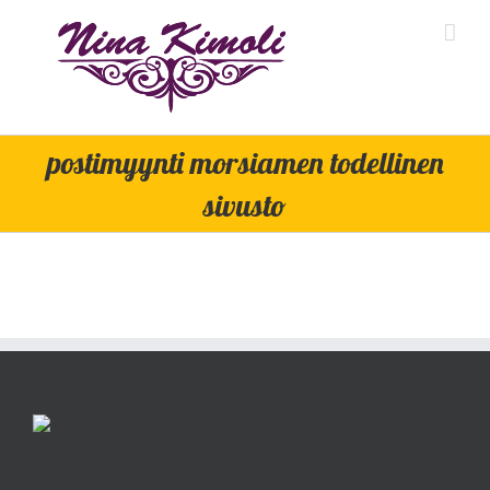
Skip
to
content
postimyynti morsiamen todellinen
sivusto