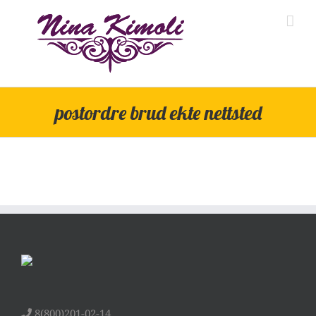
Skip
to
content
postordre brud ekte nettsted
8(800)201-02-14