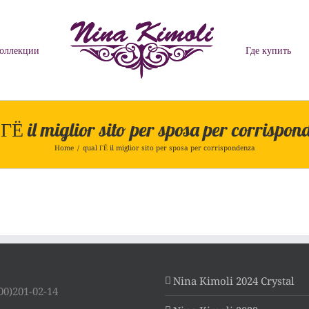
оллекции
Где купить
ГЁ il miglior sito per sposa per corrispo
Home
/
qual ГЁ il miglior sito per sposa per corrispondenza
Nina Kimoli 2024 Crystal
00)201-02-14