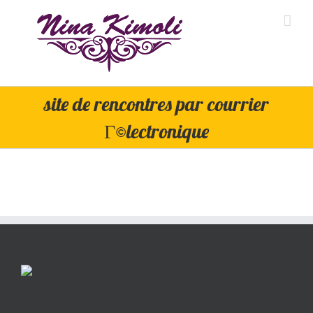
Skip
to
content
site de rencontres par courrier
Г©lectronique