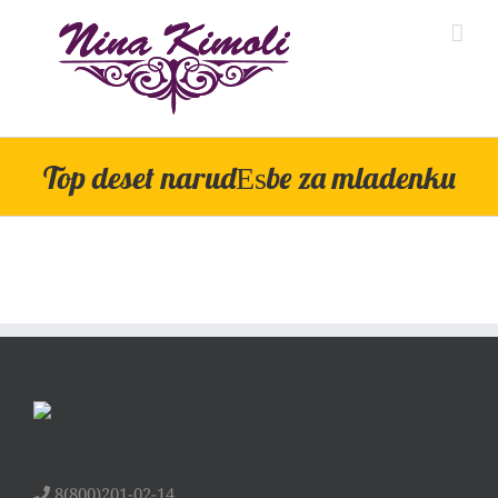
Skip
to
content
Top deset narudЕѕbe za mladenku
8(800)201-02-14