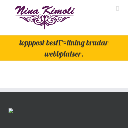
Skip
to
content
topppost bestГ¤llning brudar
webbplatser.