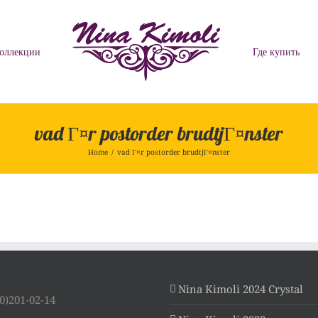
оллекции
Где купить
vad Г¤r postorder brudtjГ¤nster
Home
/
vad Г¤r postorder brudtjГ¤nster
Nina Kimoli 2024 Crystal
0)201-02-14