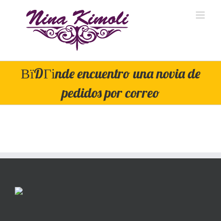
Skip
to
content
ВїDГіnde encuentro una novia de
pedidos por correo