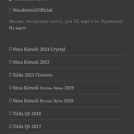
NinakimoliOfficial
Москва, Загородное шоссе, дом 15, корп.1 (м. Крымская)
На карте
Nina Kimoli 2024 Crystal
Nina Kimoli 2023
Tilda 2023 Flowers
Nina Kimoli Осень-Зима 2019
Nina Kimoli Весна-Лето 2018
Tilda QS 2018
Tilda QS 2017