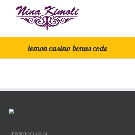
Skip
to
content
lemon casino bonus code
8(800)201-02-14