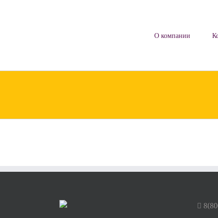
Skip
to
content
О компании
К
8(80