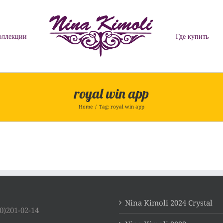
оллекции
Где купить
royal win app
Home
/
Tag:
royal win app
Nina Kimoli 2024 Crystal
0)201-02-14